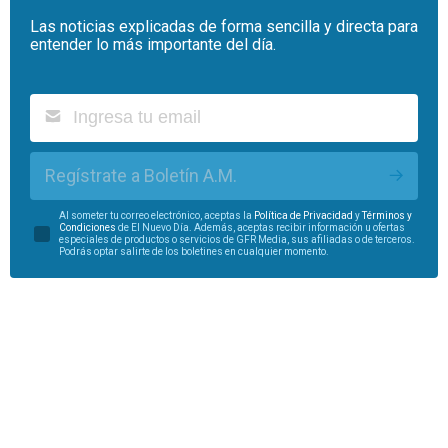
Las noticias explicadas de forma sencilla y directa para
entender lo más importante del día.
Regístrate a Boletín A.M.
Al someter tu correo electrónico, aceptas la
Política de Privacidad
y
Términos y
Condiciones
de El Nuevo Día. Además, aceptas recibir información u ofertas
especiales de productos o servicios de GFR Media, sus afiliadas o de terceros.
Podrás optar salirte de los boletines en cualquier momento.