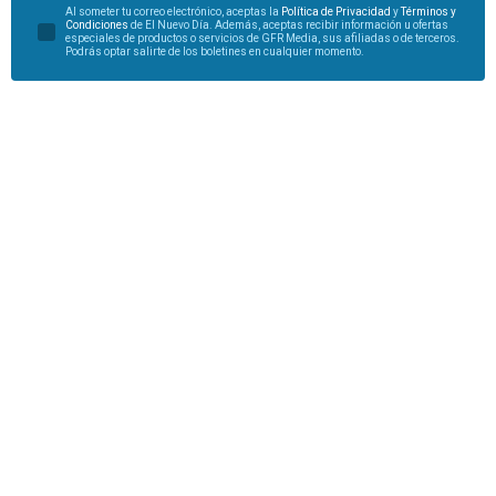
Al someter tu correo electrónico, aceptas la
Política de Privacidad
y
Términos y
Condiciones
de El Nuevo Día. Además, aceptas recibir información u ofertas
especiales de productos o servicios de GFR Media, sus afiliadas o de terceros.
Podrás optar salirte de los boletines en cualquier momento.