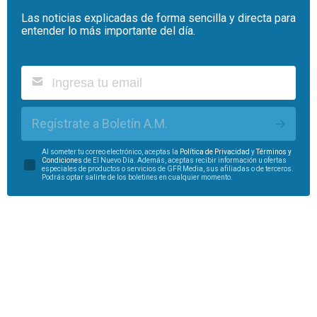
Las noticias explicadas de forma sencilla y directa para
entender lo más importante del día.
Regístrate a Boletín A.M.
Al someter tu correo electrónico, aceptas la
Política de Privacidad
y
Términos y
Condiciones
de El Nuevo Día. Además, aceptas recibir información u ofertas
especiales de productos o servicios de GFR Media, sus afiliadas o de terceros.
Podrás optar salirte de los boletines en cualquier momento.