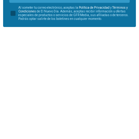
Al someter tu correo electrónico, aceptas la
Política de Privacidad
y
Términos y
Condiciones
de El Nuevo Día. Además, aceptas recibir información u ofertas
especiales de productos o servicios de GFR Media, sus afiliadas o de terceros.
Podrás optar salirte de los boletines en cualquier momento.