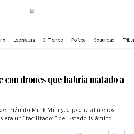
rno
Legislatura
El Tiempo
Política
Seguridad
Tribu
Educador
Caso Gabriela Nicole
e con drones que habría matado a
del Ejército Mark Milley, dijo que al menos
 era un “facilitador” del Estado Islámico