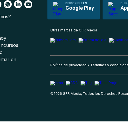
DISPONIBLE EN
DISP
Google Play
Ap
omos?
s
Otras marcas de GFR Media
 hoy
oncursos
io
nfiar en
Política de privacidad
Términos y condicion
©
2026
GFR Media, Todos los Derechos Rese