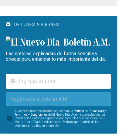
DE LUNES A VIERNES
Boletín A.M.
Las noticias explicadas de forma sencilla y
directa para entender lo más importante del día.
Regístrate a Boletín A.M.
Al someter tu correo electrónico, aceptas la
Política de Privacidad
y
Términos y Condiciones
de El Nuevo Día. Además, aceptas recibir
información u ofertas especiales de productos o servicios de GFR
Media, sus afiliadas o de terceros. Podrás optar salirte de los
boletines en cualquier momento.