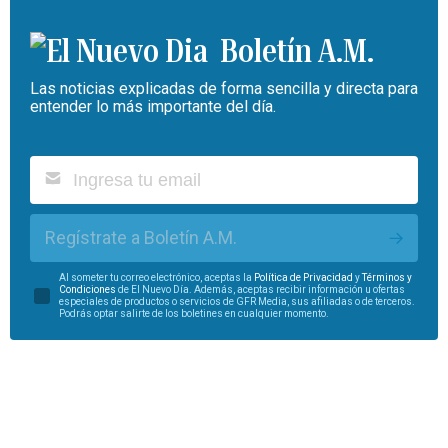
Boletín A.M.
Las noticias explicadas de forma sencilla y directa para
entender lo más importante del día.
Regístrate a Boletín A.M.
Al someter tu correo electrónico, aceptas la
Política de Privacidad
y
Términos y
Condiciones
de El Nuevo Día. Además, aceptas recibir información u ofertas
especiales de productos o servicios de GFR Media, sus afiliadas o de terceros.
Podrás optar salirte de los boletines en cualquier momento.