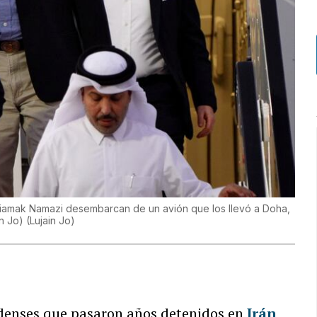
iamak Namazi desembarcan de un avión que los llevó a Doha,
in Jo)
(
Lujain Jo
)
denses que pasaron años detenidos en
Irán