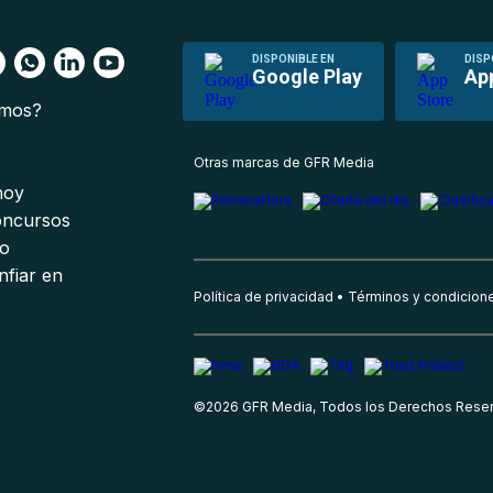
DISPONIBLE EN
DISP
Google Play
Ap
omos?
s
Otras marcas de GFR Media
 hoy
oncursos
io
nfiar en
Política de privacidad
Términos y condicion
©
2026
GFR Media, Todos los Derechos Rese