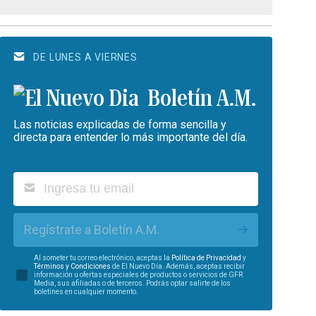
DE LUNES A VIERNES
Boletín A.M.
Las noticias explicadas de forma sencilla y
directa para entender lo más importante del día.
Regístrate a Boletín A.M.
Al someter tu correo electrónico, aceptas la
Política de Privacidad
y
Términos y Condiciones
de El Nuevo Día. Además, aceptas recibir
información u ofertas especiales de productos o servicios de GFR
Media, sus afiliadas o de terceros. Podrás optar salirte de los
boletines en cualquier momento.