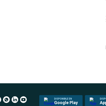
DISPONIBLE EN
DISP
Google Play
Ap