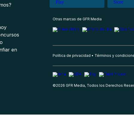
omos?
s
Otras marcas de GFR Media
 hoy
oncursos
io
nfiar en
Política de privacidad
Términos y condicion
©
2026
GFR Media, Todos los Derechos Rese