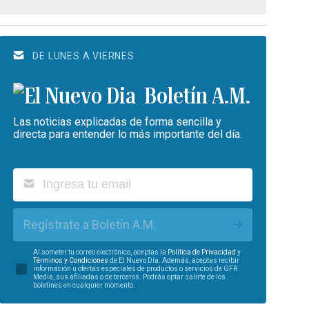
DE LUNES A VIERNES
Boletín A.M.
Las noticias explicadas de forma sencilla y
directa para entender lo más importante del día.
Regístrate a Boletín A.M.
Al someter tu correo electrónico, aceptas la
Política de Privacidad
y
Términos y Condiciones
de El Nuevo Día. Además, aceptas recibir
información u ofertas especiales de productos o servicios de GFR
Media, sus afiliadas o de terceros. Podrás optar salirte de los
boletines en cualquier momento.