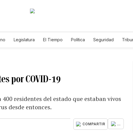
rno
Legislatura
El Tiempo
Política
Seguridad
Tribu
Educador
Caso Gabriela Nicole
tes por COVID-19
400 residentes del estado que estaban vivos
rus desde entonces.
...
COMPARTIR