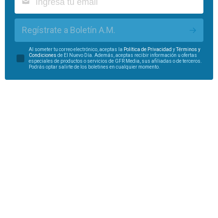
Regístrate a Boletín A.M.
Al someter tu correo electrónico, aceptas la
Política de Privacidad
y
Términos y
Condiciones
de El Nuevo Día. Además, aceptas recibir información u ofertas
especiales de productos o servicios de GFR Media, sus afiliadas o de terceros.
Podrás optar salirte de los boletines en cualquier momento.