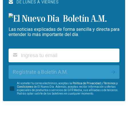
DE LUNES A VIERNES
Boletín A.M.
Las noticias explicadas de forma sencilla y directa para
entender lo más importante del día.
Regístrate a Boletín A.M.
Al someter tu correo electrónico, aceptas la
Política de Privacidad
y
Términos y
Condiciones
de El Nuevo Día. Además, aceptas recibir información u ofertas
especiales de productos o servicios de GFR Media, sus afiliadas o de terceros.
Podrás optar salirte de los boletines en cualquier momento.