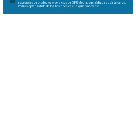
especiales de productos o servicios de GFR Media, sus afiliadas o de terceros.
Podrás optar salirte de los boletines en cualquier momento.