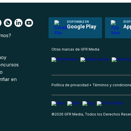
DISPONIBLE EN
DISP
Google Play
Ap
omos?
s
Otras marcas de GFR Media
 hoy
oncursos
io
nfiar en
Política de privacidad
Términos y condicion
©
2026
GFR Media, Todos los Derechos Rese