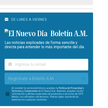
DE LUNES A VIERNES
Boletín A.M.
Las noticias explicadas de forma sencilla y
directa para entender lo más importante del día.
Regístrate a Boletín A.M.
Al someter tu correo electrónico, aceptas la
Política de Privacidad
y
Términos y Condiciones
de El Nuevo Día. Además, aceptas recibir
información u ofertas especiales de productos o servicios de GFR
Media, sus afiliadas o de terceros. Podrás optar salirte de los
boletines en cualquier momento.