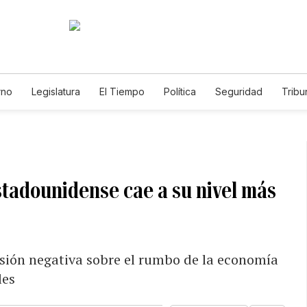
rno
Legislatura
El Tiempo
Política
Seguridad
Tribu
Educador
Caso Gabriela Nicole
stadounidense cae a su nivel más
sión negativa sobre el rumbo de la economía
les