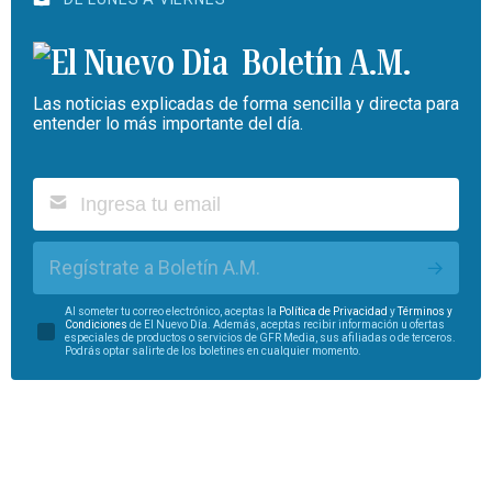
Boletín A.M.
Las noticias explicadas de forma sencilla y directa para
entender lo más importante del día.
Regístrate a Boletín A.M.
Al someter tu correo electrónico, aceptas la
Política de Privacidad
y
Términos y
Condiciones
de El Nuevo Día. Además, aceptas recibir información u ofertas
especiales de productos o servicios de GFR Media, sus afiliadas o de terceros.
Podrás optar salirte de los boletines en cualquier momento.