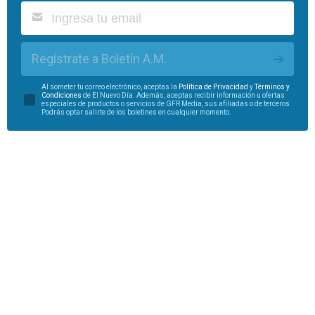
Regístrate a Boletín A.M.
Al someter tu correo electrónico, aceptas la
Política de Privacidad
y
Términos y
Condiciones
de El Nuevo Día. Además, aceptas recibir información u ofertas
especiales de productos o servicios de GFR Media, sus afiliadas o de terceros.
Podrás optar salirte de los boletines en cualquier momento.