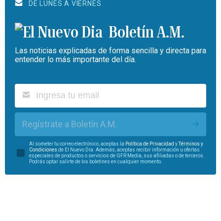
DE LUNES A VIERNES
Boletín A.M.
Las noticias explicadas de forma sencilla y directa para
entender lo más importante del día.
Regístrate a Boletín A.M.
Al someter tu correo electrónico, aceptas la
Política de Privacidad
y
Términos y
Condiciones
de El Nuevo Día. Además, aceptas recibir información u ofertas
especiales de productos o servicios de GFR Media, sus afiliadas o de terceros.
Podrás optar salirte de los boletines en cualquier momento.