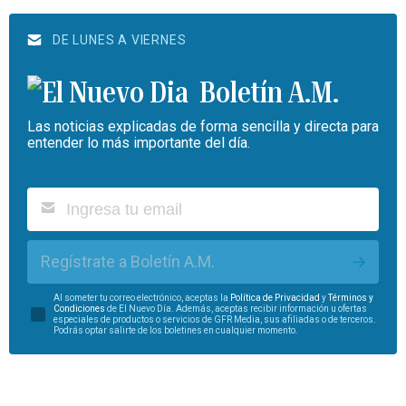
DE LUNES A VIERNES
Boletín A.M.
Las noticias explicadas de forma sencilla y directa para
entender lo más importante del día.
Regístrate a Boletín A.M.
Al someter tu correo electrónico, aceptas la
Política de Privacidad
y
Términos y
Condiciones
de El Nuevo Día. Además, aceptas recibir información u ofertas
especiales de productos o servicios de GFR Media, sus afiliadas o de terceros.
Podrás optar salirte de los boletines en cualquier momento.