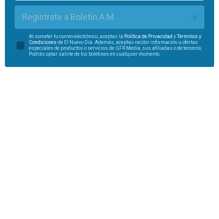
Regístrate a Boletín A.M.
Al someter tu correo electrónico, aceptas la
Política de Privacidad
y
Términos y
Condiciones
de El Nuevo Día. Además, aceptas recibir información u ofertas
especiales de productos o servicios de GFR Media, sus afiliadas o de terceros.
Podrás optar salirte de los boletines en cualquier momento.