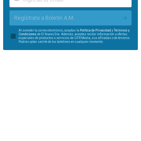
Regístrate a Boletín A.M.
Al someter tu correo electrónico, aceptas la
Política de Privacidad
y
Términos y
Condiciones
de El Nuevo Día. Además, aceptas recibir información u ofertas
especiales de productos o servicios de GFR Media, sus afiliadas o de terceros.
Podrás optar salirte de los boletines en cualquier momento.