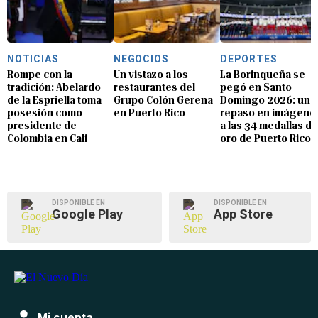
NOTICIAS
NEGOCIOS
DEPORTES
Rompe con la
Un vistazo a los
La Borinqueña se
tradición: Abelardo
restaurantes del
pegó en Santo
de la Espriella toma
Grupo Colón Gerena
Domingo 2026: un
posesión como
en Puerto Rico
repaso en imágene
presidente de
a las 34 medallas de
Colombia en Cali
oro de Puerto Rico
DISPONIBLE EN
DISPONIBLE EN
Google Play
App Store
Mi cuenta