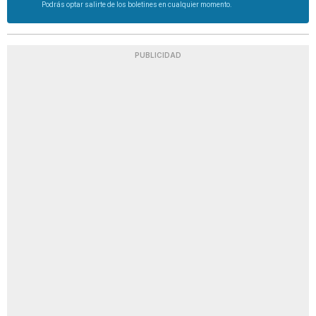
Podrás optar salirte de los boletines en cualquier momento.
PUBLICIDAD