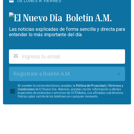
DE LUNES A VIERNES
Boletín A.M.
Las noticias explicadas de forma sencilla y directa para
entender lo más importante del día.
Regístrate a Boletín A.M.
Al someter tu correo electrónico, aceptas la
Política de Privacidad
y
Términos y
Condiciones
de El Nuevo Día. Además, aceptas recibir información u ofertas
especiales de productos o servicios de GFR Media, sus afiliadas o de terceros.
Podrás optar salirte de los boletines en cualquier momento.