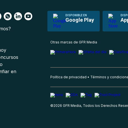
DISPONIBLE EN
DISP
Google Play
Ap
omos?
s
Otras marcas de GFR Media
 hoy
oncursos
io
nfiar en
Política de privacidad
Términos y condicion
©
2026
GFR Media, Todos los Derechos Rese