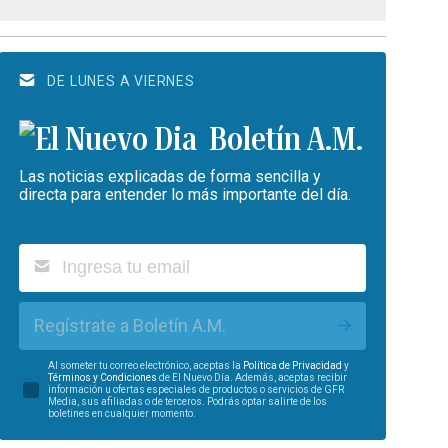
DE LUNES A VIERNES
Boletín A.M.
Las noticias explicadas de forma sencilla y
directa para entender lo más importante del día.
Regístrate a Boletín A.M.
Al someter tu correo electrónico, aceptas la
Política de Privacidad
y
Términos y Condiciones
de El Nuevo Día. Además, aceptas recibir
información u ofertas especiales de productos o servicios de GFR
Media, sus afiliadas o de terceros. Podrás optar salirte de los
boletines en cualquier momento.