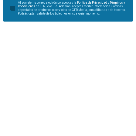
Al someter tu correo electrónico, aceptas la
Política de Privacidad
y
Términos y
Condiciones
de El Nuevo Día. Además, aceptas recibir información u ofertas
especiales de productos o servicios de GFR Media, sus afiliadas o de terceros.
Podrás optar salirte de los boletines en cualquier momento.