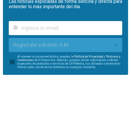
Las noticias explicadas de forma sencilla y directa para
entender lo más importante del día.
Regístrate a Boletín A.M.
Al someter tu correo electrónico, aceptas la
Política de Privacidad
y
Términos y
Condiciones
de El Nuevo Día. Además, aceptas recibir información u ofertas
especiales de productos o servicios de GFR Media, sus afiliadas o de terceros.
Podrás optar salirte de los boletines en cualquier momento.