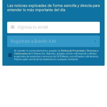
Las noticias explicadas de forma sencilla y directa para
entender lo más importante del día.
Regístrate a Boletín A.M.
Al someter tu correo electrónico, aceptas la
Política de Privacidad
y
Términos y
Condiciones
de El Nuevo Día. Además, aceptas recibir información u ofertas
especiales de productos o servicios de GFR Media, sus afiliadas o de terceros.
Podrás optar salirte de los boletines en cualquier momento.