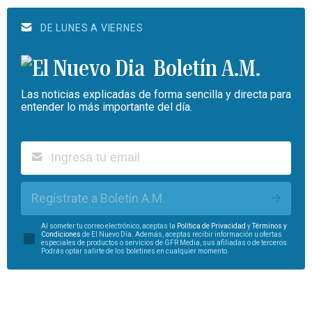
DE LUNES A VIERNES
Boletín A.M.
Las noticias explicadas de forma sencilla y directa para
entender lo más importante del día.
Regístrate a Boletín A.M.
Al someter tu correo electrónico, aceptas la
Política de Privacidad
y
Términos y
Condiciones
de El Nuevo Día. Además, aceptas recibir información u ofertas
especiales de productos o servicios de GFR Media, sus afiliadas o de terceros.
Podrás optar salirte de los boletines en cualquier momento.