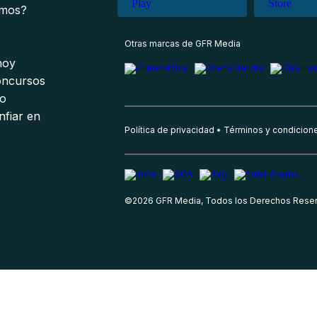
omos?
s
Otras marcas de GFR Media
 hoy
oncursos
io
nfiar en
Política de privacidad
Términos y condicion
©
2026
GFR Media, Todos los Derechos Rese