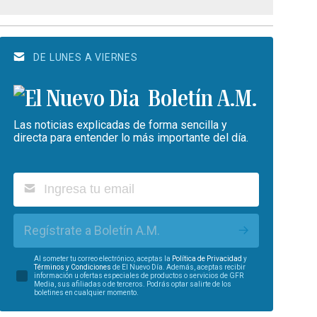
DE LUNES A VIERNES
Boletín A.M.
Las noticias explicadas de forma sencilla y
directa para entender lo más importante del día.
Regístrate a Boletín A.M.
Al someter tu correo electrónico, aceptas la
Política de Privacidad
y
Términos y Condiciones
de El Nuevo Día. Además, aceptas recibir
información u ofertas especiales de productos o servicios de GFR
Media, sus afiliadas o de terceros. Podrás optar salirte de los
boletines en cualquier momento.