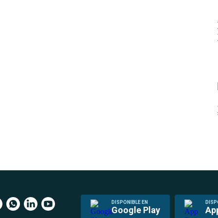
DISPONIBLE EN
DISP
Google Play
Ap