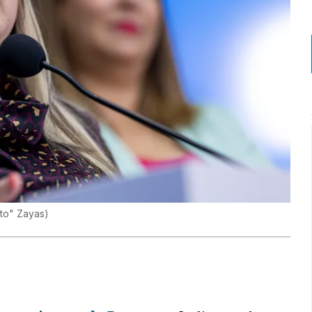
to" Zayas
)