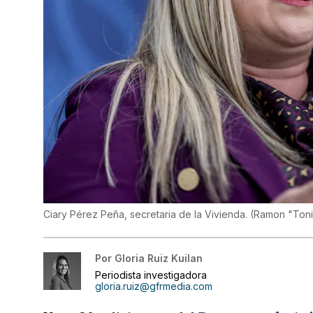
Ciary Pérez Peña, secretaria de la Vivienda.
(
Ramon "Toni
Por
Gloria Ruiz Kuilan
Periodista investigadora
gloria.ruiz@gfrmedia.com