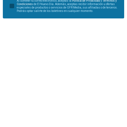
Al someter tu correo electrónico, aceptas la
Política de Privacidad
y
Términos y
Condiciones
de El Nuevo Día. Además, aceptas recibir información u ofertas
especiales de productos o servicios de GFR Media, sus afiliadas o de terceros.
Podrás optar salirte de los boletines en cualquier momento.