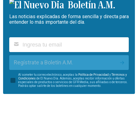
Boletín A.M.
Las noticias explicadas de forma sencilla y directa para
entender lo más importante del día.
Regístrate a Boletín A.M.
Al someter tu correo electrónico, aceptas la
Política de Privacidad
y
Términos y
Condiciones
de El Nuevo Día. Además, aceptas recibir información u ofertas
especiales de productos o servicios de GFR Media, sus afiliadas o de terceros.
Podrás optar salirte de los boletines en cualquier momento.