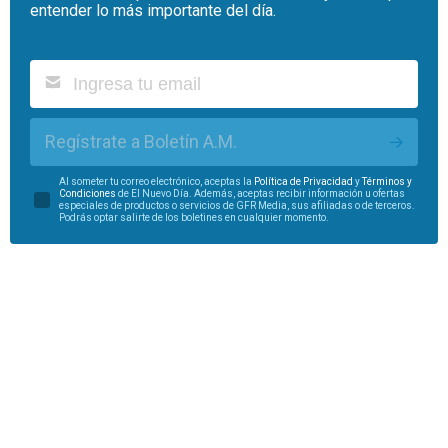
entender lo más importante del día.
Regístrate a Boletín A.M.
Al someter tu correo electrónico, aceptas la
Política de Privacidad
y
Términos y
Condiciones
de El Nuevo Día. Además, aceptas recibir información u ofertas
especiales de productos o servicios de GFR Media, sus afiliadas o de terceros.
Podrás optar salirte de los boletines en cualquier momento.