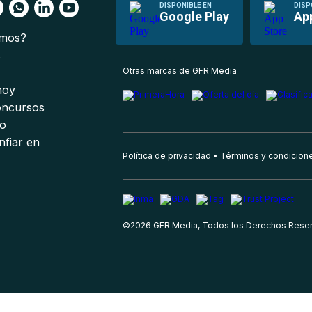
DISPONIBLE EN
DISP
Google Play
Ap
omos?
s
Otras marcas de GFR Media
 hoy
oncursos
io
nfiar en
Política de privacidad
Términos y condicion
©
2026
GFR Media, Todos los Derechos Rese