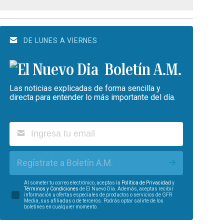
DE LUNES A VIERNES
Boletín A.M.
Las noticias explicadas de forma sencilla y
directa para entender lo más importante del día.
Regístrate a Boletín A.M.
Al someter tu correo electrónico, aceptas la
Política de Privacidad
y
Términos y Condiciones
de El Nuevo Día. Además, aceptas recibir
información u ofertas especiales de productos o servicios de GFR
Media, sus afiliadas o de terceros. Podrás optar salirte de los
boletines en cualquier momento.