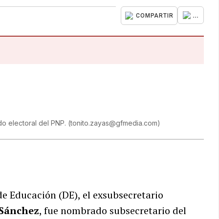
...
COMPARTIR
o electoral del PNP.
(
tonito.zayas@gfmedia.com
)
e Educación (DE), el exsubsecretario
 Sánchez
, fue nombrado subsecretario del