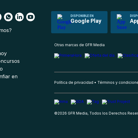
DISPONIBLE EN
DISP
Google Play
Ap
omos?
s
Otras marcas de GFR Media
 hoy
oncursos
io
nfiar en
Política de privacidad
Términos y condicion
©
2026
GFR Media, Todos los Derechos Rese