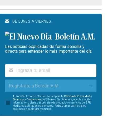
DE LUNES A VIERNES
Boletín A.M.
Las noticias explicadas de forma sencilla y
directa para entender lo más importante del día.
Regístrate a Boletín A.M.
Al someter tu correo electrónico, aceptas la
Política de Privacidad
y
Términos y Condiciones
de El Nuevo Día. Además, aceptas recibir
información u ofertas especiales de productos o servicios de GFR
Media, sus afiliadas o de terceros. Podrás optar salirte de los
boletines en cualquier momento.