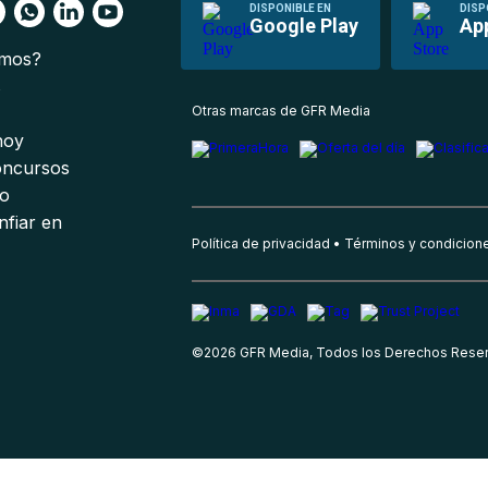
DISPONIBLE EN
DISP
Google Play
Ap
omos?
s
Otras marcas de GFR Media
 hoy
oncursos
io
nfiar en
Política de privacidad
Términos y condicion
©
2026
GFR Media, Todos los Derechos Rese