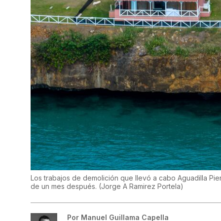
Los trabajos de demolición que llevó a cabo Aguadilla Pi
de un mes después.
(
Jorge A Ramirez Portela
)
Por
Manuel Guillama Capella