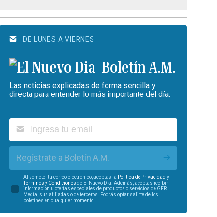
DE LUNES A VIERNES
Boletín A.M.
Las noticias explicadas de forma sencilla y
directa para entender lo más importante del día.
Regístrate a Boletín A.M.
Al someter tu correo electrónico, aceptas la
Política de Privacidad
y
Términos y Condiciones
de El Nuevo Día. Además, aceptas recibir
información u ofertas especiales de productos o servicios de GFR
Media, sus afiliadas o de terceros. Podrás optar salirte de los
boletines en cualquier momento.