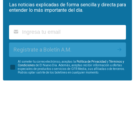
Las noticias explicadas de forma sencilla y directa para
entender lo más importante del día.
Regístrate a Boletín A.M.
Al someter tu correo electrónico, aceptas la
Política de Privacidad
y
Términos y
Condiciones
de El Nuevo Día. Además, aceptas recibir información u ofertas
especiales de productos o servicios de GFR Media, sus afiliadas o de terceros.
Podrás optar salirte de los boletines en cualquier momento.