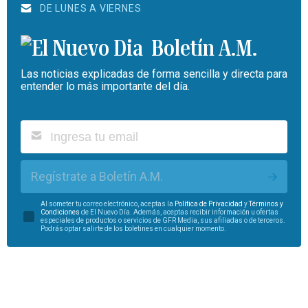
DE LUNES A VIERNES
Boletín A.M.
Las noticias explicadas de forma sencilla y directa para
entender lo más importante del día.
Regístrate a Boletín A.M.
Al someter tu correo electrónico, aceptas la
Política de Privacidad
y
Términos y
Condiciones
de El Nuevo Día. Además, aceptas recibir información u ofertas
especiales de productos o servicios de GFR Media, sus afiliadas o de terceros.
Podrás optar salirte de los boletines en cualquier momento.