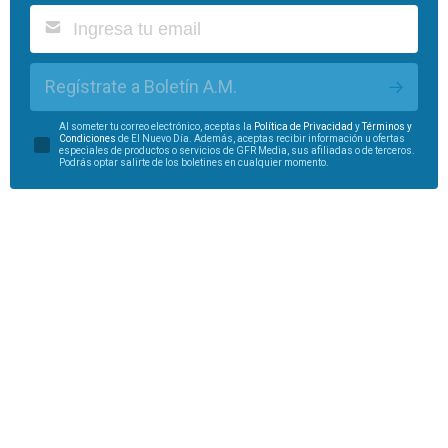
Regístrate a Boletín A.M.
Al someter tu correo electrónico, aceptas la
Política de Privacidad
y
Términos y
Condiciones
de El Nuevo Día. Además, aceptas recibir información u ofertas
especiales de productos o servicios de GFR Media, sus afiliadas o de terceros.
Podrás optar salirte de los boletines en cualquier momento.