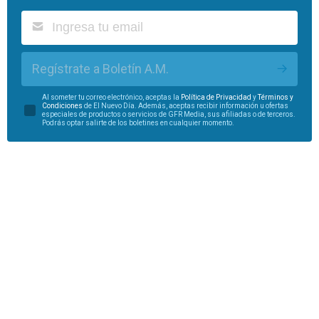
Regístrate a Boletín A.M.
Al someter tu correo electrónico, aceptas la
Política de Privacidad
y
Términos y
Condiciones
de El Nuevo Día. Además, aceptas recibir información u ofertas
especiales de productos o servicios de GFR Media, sus afiliadas o de terceros.
Podrás optar salirte de los boletines en cualquier momento.