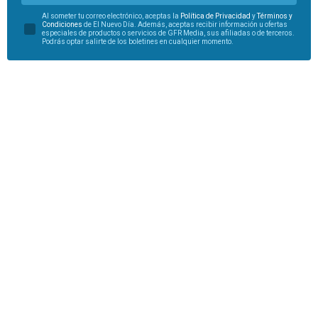
Al someter tu correo electrónico, aceptas la
Política de Privacidad
y
Términos y
Condiciones
de El Nuevo Día. Además, aceptas recibir información u ofertas
especiales de productos o servicios de GFR Media, sus afiliadas o de terceros.
Podrás optar salirte de los boletines en cualquier momento.