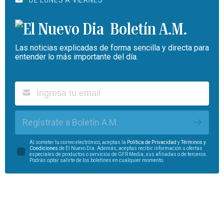
Boletín A.M.
Las noticias explicadas de forma sencilla y directa para
entender lo más importante del día.
Regístrate a Boletín A.M.
Al someter tu correo electrónico, aceptas la
Política de Privacidad
y
Términos y
Condiciones
de El Nuevo Día. Además, aceptas recibir información u ofertas
especiales de productos o servicios de GFR Media, sus afiliadas o de terceros.
Podrás optar salirte de los boletines en cualquier momento.