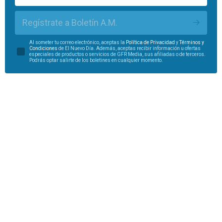
Regístrate a Boletín A.M.
Al someter tu correo electrónico, aceptas la
Política de Privacidad
y
Términos y
Condiciones
de El Nuevo Día. Además, aceptas recibir información u ofertas
especiales de productos o servicios de GFR Media, sus afiliadas o de terceros.
Podrás optar salirte de los boletines en cualquier momento.