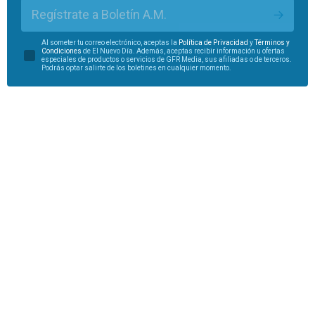
Regístrate a Boletín A.M.
Al someter tu correo electrónico, aceptas la
Política de Privacidad
y
Términos y
Condiciones
de El Nuevo Día. Además, aceptas recibir información u ofertas
especiales de productos o servicios de GFR Media, sus afiliadas o de terceros.
Podrás optar salirte de los boletines en cualquier momento.