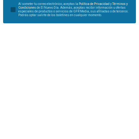
Al someter tu correo electrónico, aceptas la
Política de Privacidad
y
Términos y
Condiciones
de El Nuevo Día. Además, aceptas recibir información u ofertas
especiales de productos o servicios de GFR Media, sus afiliadas o de terceros.
Podrás optar salirte de los boletines en cualquier momento.