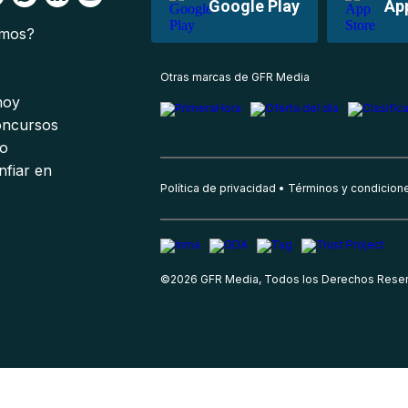
Google Play
Ap
omos?
s
Otras marcas de GFR Media
 hoy
oncursos
io
nfiar en
Política de privacidad
Términos y condicion
©
2026
GFR Media, Todos los Derechos Rese