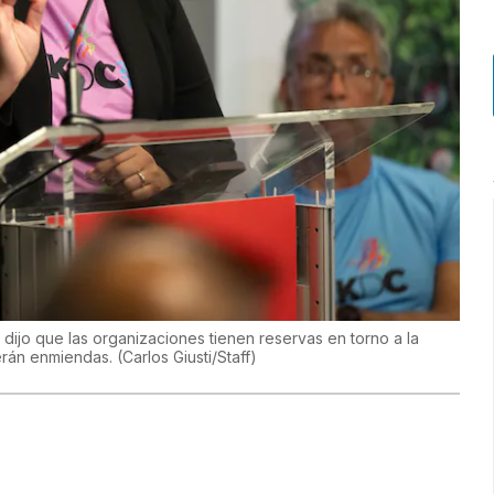
dijo que las organizaciones tienen reservas en torno a la
erán enmiendas.
(
Carlos Giusti/Staff
)