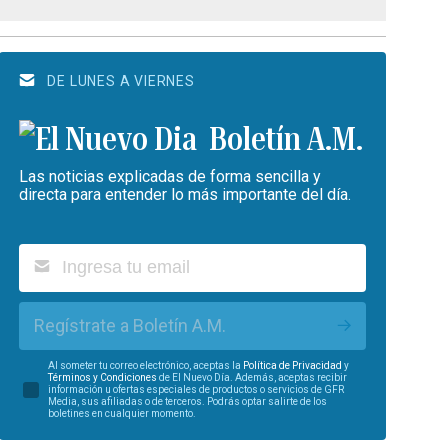
DE LUNES A VIERNES
Boletín A.M.
Las noticias explicadas de forma sencilla y
directa para entender lo más importante del día.
Regístrate a Boletín A.M.
Al someter tu correo electrónico, aceptas la
Política de Privacidad
y
Términos y Condiciones
de El Nuevo Día. Además, aceptas recibir
información u ofertas especiales de productos o servicios de GFR
Media, sus afiliadas o de terceros. Podrás optar salirte de los
boletines en cualquier momento.