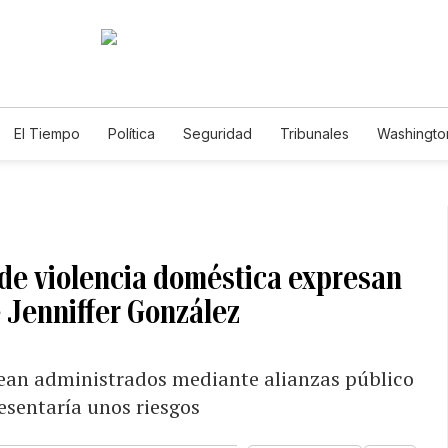
El Tiempo
Política
Seguridad
Tribunales
Washington
le
 de violencia doméstica expresan
e Jenniffer González
sean administrados mediante alianzas público
resentaría unos riesgos