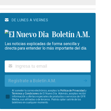
DE LUNES A VIERNES
Boletín A.M.
Las noticias explicadas de forma sencilla y
directa para entender lo más importante del día.
Regístrate a Boletín A.M.
Al someter tu correo electrónico, aceptas la
Política de Privacidad
y
Términos y Condiciones
de El Nuevo Día. Además, aceptas recibir
información u ofertas especiales de productos o servicios de GFR
Media, sus afiliadas o de terceros. Podrás optar salirte de los
boletines en cualquier momento.