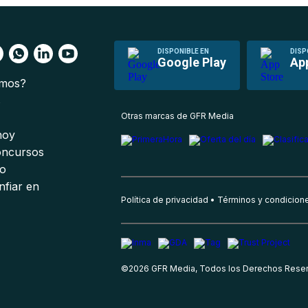
DISPONIBLE EN
DISP
Google Play
Ap
omos?
s
Otras marcas de GFR Media
 hoy
oncursos
io
nfiar en
Política de privacidad
Términos y condicion
©
2026
GFR Media, Todos los Derechos Rese