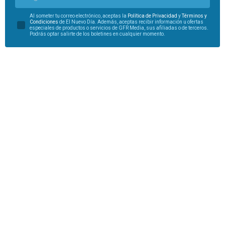
Al someter tu correo electrónico, aceptas la
Política de Privacidad
y
Términos y
Condiciones
de El Nuevo Día. Además, aceptas recibir información u ofertas
especiales de productos o servicios de GFR Media, sus afiliadas o de terceros.
Podrás optar salirte de los boletines en cualquier momento.