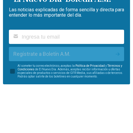
Las noticias explicadas de forma sencilla y directa para
entender lo más importante del día.
Regístrate a Boletín A.M.
Al someter tu correo electrónico, aceptas la
Política de Privacidad
y
Términos y
Condiciones
de El Nuevo Día. Además, aceptas recibir información u ofertas
especiales de productos o servicios de GFR Media, sus afiliadas o de terceros.
Podrás optar salirte de los boletines en cualquier momento.