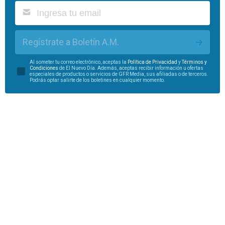
Regístrate a Boletín A.M.
Al someter tu correo electrónico, aceptas la
Política de Privacidad
y
Términos y
Condiciones
de El Nuevo Día. Además, aceptas recibir información u ofertas
especiales de productos o servicios de GFR Media, sus afiliadas o de terceros.
Podrás optar salirte de los boletines en cualquier momento.