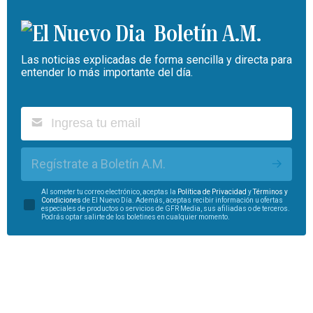
Boletín A.M.
Las noticias explicadas de forma sencilla y directa para
entender lo más importante del día.
Regístrate a Boletín A.M.
Al someter tu correo electrónico, aceptas la
Política de Privacidad
y
Términos y
Condiciones
de El Nuevo Día. Además, aceptas recibir información u ofertas
especiales de productos o servicios de GFR Media, sus afiliadas o de terceros.
Podrás optar salirte de los boletines en cualquier momento.