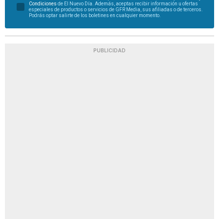
Condiciones
de El Nuevo Día. Además, aceptas recibir información u ofertas
especiales de productos o servicios de GFR Media, sus afiliadas o de terceros.
Podrás optar salirte de los boletines en cualquier momento.
PUBLICIDAD