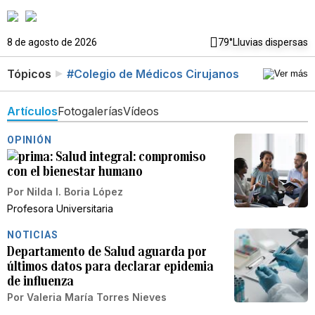
8 de agosto de 2026
79°
Lluvias dispersas
Tópicos
#Colegio de Médicos Cirujanos
Artículos
Fotogalerías
Vídeos
OPINIÓN
Salud integral: compromiso
con el bienestar humano
Por
Nilda I. Boria López
Profesora Universitaria
NOTICIAS
Departamento de Salud aguarda por
últimos datos para declarar epidemia
de influenza
Por
Valeria María Torres Nieves