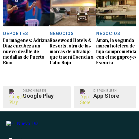
DEPORTES
NEGOCIOS
NEGOCIOS
En imágenes: Adriana
Rosewood Hotels &
Aman, la segunda
Díaz encabeza un
Resorts, otra de las
marca hotelera de
nuevo desfile de
marcas de ultralujo
lujo comprometida
medallas de Puerto
que traerá Esencia a
con el megaproyec
Rico
Cabo Rojo
Esencia
DISPONIBLE EN
DISPONIBLE EN
Google Play
App Store