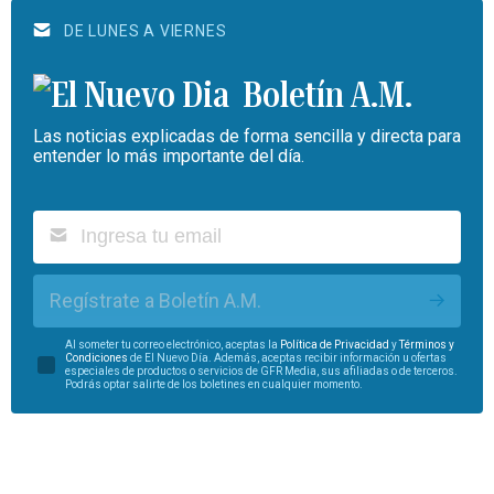
DE LUNES A VIERNES
Boletín A.M.
Las noticias explicadas de forma sencilla y directa para
entender lo más importante del día.
Regístrate a Boletín A.M.
Al someter tu correo electrónico, aceptas la
Política de Privacidad
y
Términos y
Condiciones
de El Nuevo Día. Además, aceptas recibir información u ofertas
especiales de productos o servicios de GFR Media, sus afiliadas o de terceros.
Podrás optar salirte de los boletines en cualquier momento.