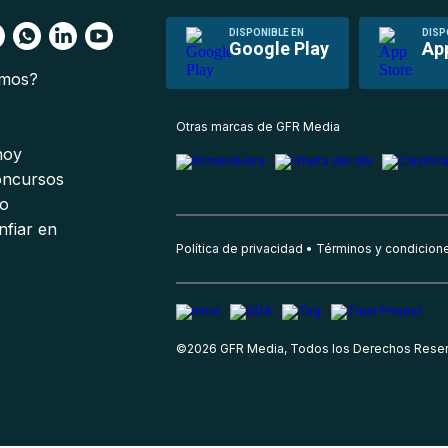
DISPONIBLE EN
DISP
Google Play
Ap
omos?
s
Otras marcas de GFR Media
 hoy
oncursos
io
nfiar en
Política de privacidad
Términos y condicion
©
2026
GFR Media, Todos los Derechos Rese