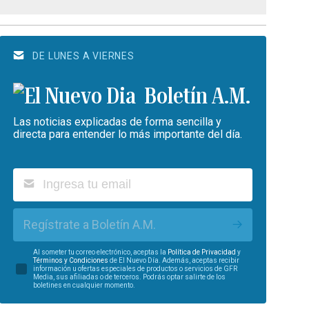
DE LUNES A VIERNES
Boletín A.M.
Las noticias explicadas de forma sencilla y
directa para entender lo más importante del día.
Regístrate a Boletín A.M.
Al someter tu correo electrónico, aceptas la
Política de Privacidad
y
Términos y Condiciones
de El Nuevo Día. Además, aceptas recibir
información u ofertas especiales de productos o servicios de GFR
Media, sus afiliadas o de terceros. Podrás optar salirte de los
boletines en cualquier momento.